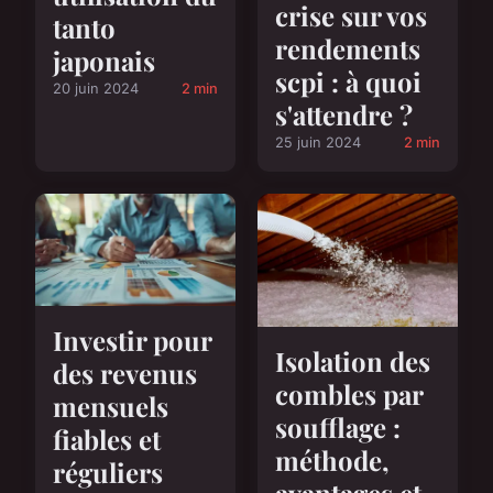
crise sur vos
tanto
rendements
japonais
scpi : à quoi
20 juin 2024
2 min
s'attendre ?
25 juin 2024
2 min
Investir pour
Isolation des
des revenus
combles par
mensuels
soufflage :
fiables et
méthode,
réguliers