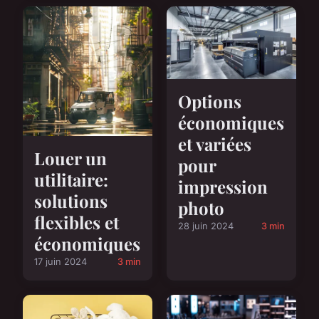
Options
économiques
et variées
Louer un
pour
utilitaire:
impression
solutions
photo
flexibles et
28 juin 2024
3 min
économiques
17 juin 2024
3 min