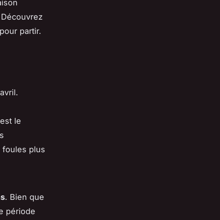
aison
. Découvrez
our partir.
vril.
est le
és
 foules plus
ns
. Bien que
e période