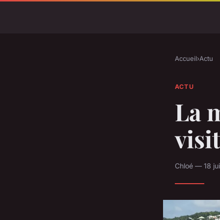
Accueil
›
Actu
ACTU
La m
visi
Chloé — 18 ju