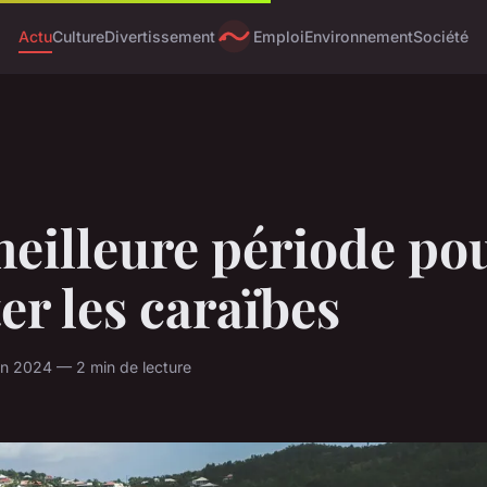
Actu
Culture
Divertissement
Emploi
Environnement
Société
eilleure période po
ter les caraïbes
in 2024 — 2 min de lecture