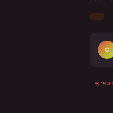
Actu
C
← Voir tous l