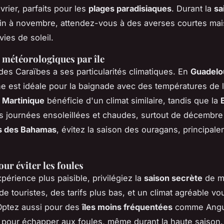
évrier, parfaits pour les
plages paradisiaques
. Durant la
sa
in à novembre, attendez-vous à des averses courtes mai
ies de soleil.
 météorologiques par île
des Caraïbes a ses particularités climatiques. En
Guadelo
e est idéale pour la baignade avec des températures de 
a
Martinique
bénéficie d'un climat similaire, tandis que la
 journées ensoleillées et chaudes, surtout de décembre à
es des Bahamas
, évitez la saison des ouragans, principal
ur éviter les foules
périence plus paisible, privilégiez la
saison secrète
de mi
de touristes, des tarifs plus bas, et un climat agréable vo
Optez aussi pour des
îles moins fréquentées
comme Angui
pour échapper aux foules, même durant la haute saison.