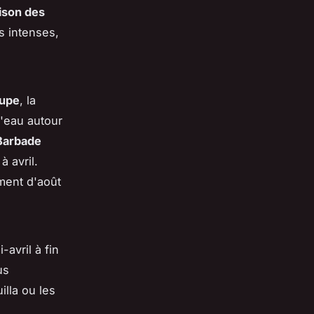
ison des
s intenses,
upe
, la
l'eau autour
Barbade
 avril.
ement d'août
-avril à fin
us
lla ou les