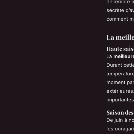
décembre à 
secrète d’a
comment max
La meille
Haute sais
La
meilleur
Durant cett
température
moment parf
extérieures
importantes
Saison des
De juin à n
les ouragan