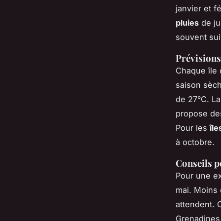
janvier et f
pluies
de ju
souvent suiv
Prévisions
Chaque île 
saison sèch
de 27°C. L
propose des
Pour les
îl
à octobre.
Conseils po
Pour une ex
mai. Moins 
attendent. 
Grenadines 