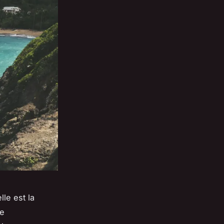
le est la
de